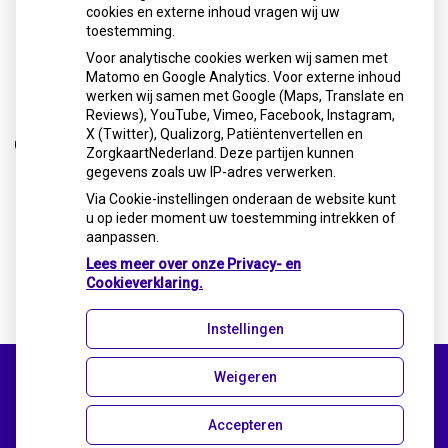
cookies en externe inhoud vragen wij uw
toestemming.
Mijn praktijk
Voor analytische cookies werken wij samen met
Matomo en Google Analytics. Voor externe inhoud
werken wij samen met Google (Maps, Translate en
Reviews), YouTube, Vimeo, Facebook, Instagram,
X (Twitter), Qualizorg, Patiëntenvertellen en
Over mij
ZorgkaartNederland. Deze partijen kunnen
gegevens zoals uw IP-adres verwerken.
Via Cookie-instellingen onderaan de website kunt
u op ieder moment uw toestemming intrekken of
aanpassen.
Wie ben ik
Lees meer over onze Privacy- en
Cookieverklaring.
Instellingen
Weigeren
Uw Zorg Online
|
Beheer
Accepteren
Privacy verklaring
|
Cookie-instellingen
|
Voorwaarden